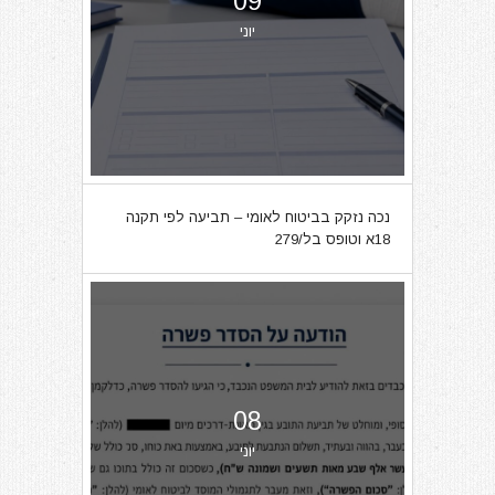
09
יוני
נכה נזקק בביטוח לאומי – תביעה לפי תקנה
18א וטופס בל/279
08
יוני