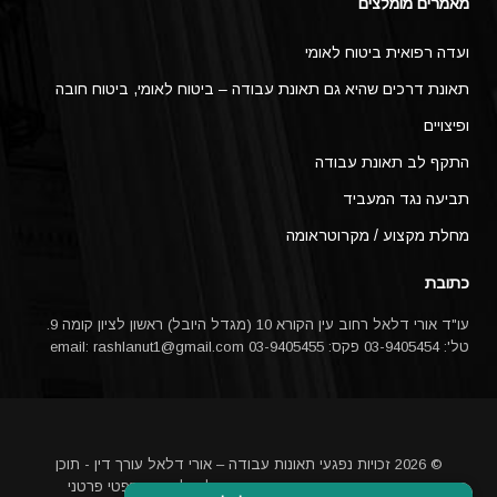
מאמרים מומלצים
ועדה רפואית ביטוח לאומי
תאונת דרכים שהיא גם תאונת עבודה – ביטוח לאומי, ביטוח חובה
ופיצויים
התקף לב תאונת עבודה
תביעה נגד המעביד
מחלת מקצוע / מקרוטראומה
כתובת
עו"ד אורי דלאל רחוב עין הקורא 10 (מגדל היובל) ראשון לציון קומה 9.
טל': 03-9405454 פקס: 03-9405455 email:
rashlanut1@gmail.com
© 2026 זכויות נפגעי תאונות עבודה – אורי דלאל עורך דין - תוכן
האתר אינו מהווה ייעוץ משפטי או תחליף לייעוץ משפטי פרטני