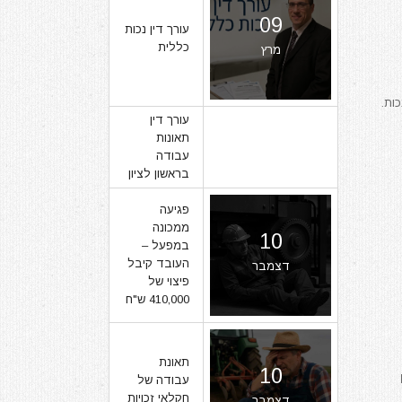
09
עורך דין נכות
כללית
מרץ
ות.
עורך דין
תאונות
07
עבודה
בראשון לציון
מרץ
פגיעה
ממכונה
10
במפעל –
העובד קיבל
דצמבר
פיצוי של
410,000 ש"ח
תאונת
10
עבודה של
חקלאי זכויות
דצמבר