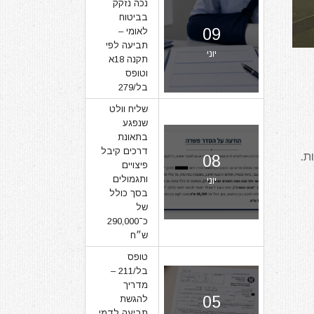
נכה נזקק
בביטוח
09
לאומי –
תביעה לפי
יוני
תקנה 18א
וטופס
בל/279
שליח וולט
שנפגע
בתאונת
דרכים קיבל
ת.
08
פיצויים
ותגמולים
יוני
בסך כולל
של
כ־290,000
ש״ח
טופס
בל/211 –
מדריך
05
להגשת
תביעה לדמי