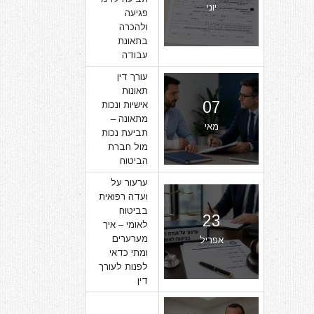
יוני
פגיעה
ולהכרה
בתאונת
עבודה
עורך דין
תאונות
07
אישיות ונכות
מתאונה –
מאי
תביעת נכות
מול חברת
הביטוח
ערעור על
ועדה רפואית
בביטוח
23
לאומי – איך
מערערים
אפריל
ומתי כדאי
לפנות לעורך
דין