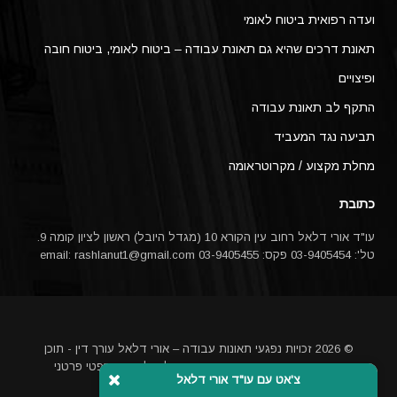
ועדה רפואית ביטוח לאומי
תאונת דרכים שהיא גם תאונת עבודה – ביטוח לאומי, ביטוח חובה
ופיצויים
התקף לב תאונת עבודה
תביעה נגד המעביד
מחלת מקצוע / מקרוטראומה
כתובת
עו"ד אורי דלאל רחוב עין הקורא 10 (מגדל היובל) ראשון לציון קומה 9.
טל': 03-9405454 פקס: 03-9405455 email:
rashlanut1@gmail.com
© 2026 זכויות נפגעי תאונות עבודה – אורי דלאל עורך דין - תוכן
האתר אינו מהווה ייעוץ משפטי או תחליף לייעוץ משפטי פרטני
צ'אט עם עו"ד אורי דלאל
באמצעות עורך דין