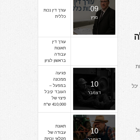
09
עורך דין נכות
כללית
מרץ
ה
עורך דין
תאונות
07
עבודה
בראשון לציון
מרץ
חת
פגיעה
ממכונה
10
יכל
במפעל –
העובד קיבל
דצמבר
פיצוי של
410,000 ש"ח
תאונת
10
ל
עבודה של
חקלאי זכויות
דצמבר