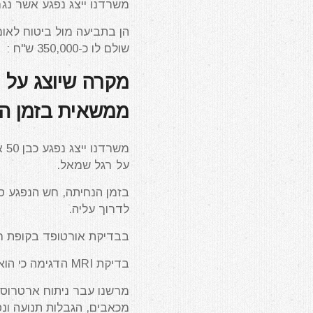
משרדנו ייצג נפגע אשר נג
הן בתביעה מול ביטוח לאומי
שולם לו כ-350,000 ש"ח :
מקרה שיוצג על י
ממשאית בזמן ה
מש
על רגל שמאל.
בזמן הנחיתה, חש הנפגע ס
לדרוך עליה.
בבדיקת אורטופד בקופת ח
בדיקת MRI הדגימה כי הוא סובל מקרע בסהרון המדיאלי. טיפולי פיזיותרפיה לא הועילו.
מרשנו עבר ניתוח ארטרוסק
מכאבים, הגבלות תנועה ונ