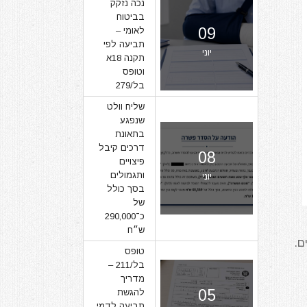
נכה נזקק
בביטוח
09
לאומי –
תביעה לפי
יוני
תקנה 18א
וטופס
בל/279
שליח וולט
שנפגע
בתאונת
דרכים קיבל
08
פיצויים
ותגמולים
יוני
בסך כולל
של
כ־290,000
ש״ח
ם.
טופס
בל/211 –
מדריך
05
להגשת
תביעה לדמי