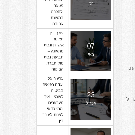
יוני
פגיעה
ולהכרה
בתאונת
עבודה
עורך דין
תאונות
07
אישיות ונכות
מתאונה –
מאי
תביעת נכות
מול חברת
ו.
הביטוח
ערעור על
ועדה רפואית
בביטוח
23
לאומי – איך
 ג'
מערערים
אפריל
ומתי כדאי
לפנות לעורך
דין