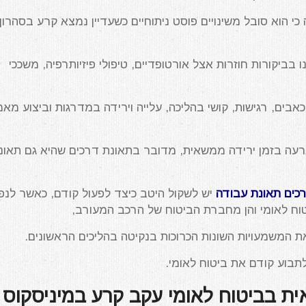
 הדגימה כי הוא סובל משינויים פוסט ניתוחיים כשעדיין נמצא קרע בסהרון
בביקורות חוזרות אצל אורטופדיים, טיפולי פיזיותרפיה, משככי
בים, רגישות, קושי בהליכה, עלייה וירידה במדרגות וביצוע מא
ארעה בזמן ירידה ממשאית, מדובר בתאונת דרכים שהיא גם תאונ
כים תאונת עבודה
יש לשקול היטב כיצד לפעול קודם, כאשר לנפ
ביטוח לאומי והן מחברת הביטוח של הרכב המעורב,
ת המשמעויות השונות הכרוכות בנקיטה בהליכים הראשונים.
בוע קודם את ביטוח לאומי.
אית בביטוח לאומי עקב קרע במיניסקוס