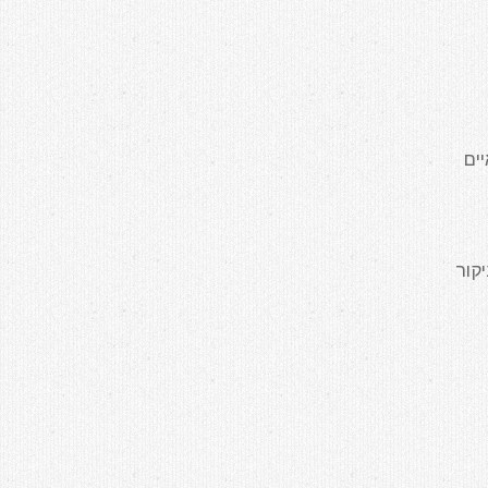
ים
קור