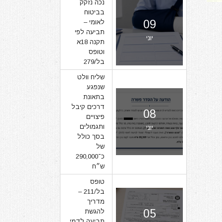
נכה נזקק
בביטוח
09
לאומי –
תביעה לפי
יוני
תקנה 18א
וטופס
בל/279
שליח וולט
שנפגע
בתאונת
דרכים קיבל
08
פיצויים
ותגמולים
יוני
בסך כולל
של
כ־290,000
ש״ח
טופס
בל/211 –
מדריך
05
להגשת
תביעה לדמי