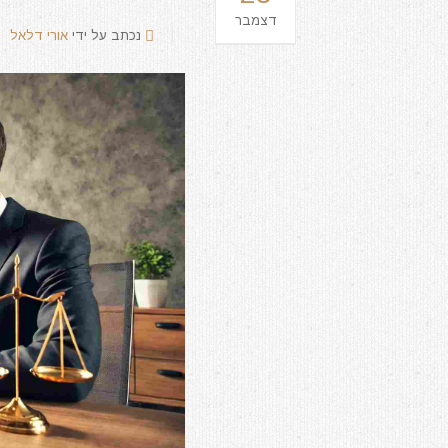
דצמבר
נכתב על ידי
אורי דלאל