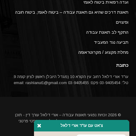
ועדה רפואית ביטוח לאומי
תאונת דרכים שהיא גם תאונת עבודה – ביטוח לאומי, ביטוח חובה
ופיצויים
התקף לב תאונת עבודה
תביעה נגד המעביד
מחלת מקצוע / מקרוטראומה
כתובת
עו"ד אורי דלאל רחוב עין הקורא 10 (מגדל היובל) ראשון לציון קומה 9.
טל': 03-9405454 פקס: 03-9405455 email:
rashlanut1@gmail.com
© 2026 זכויות נפגעי תאונות עבודה – אורי דלאל עורך דין - תוכן
האתר אינו מהווה ייעוץ משפטי או תחליף לייעוץ משפטי פרטני
צ'אט עם עו"ד אורי דלאל
באמצעות עורך דין
מקדם אתרים בגוגל