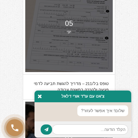
05
יוני
טופס בל/211 – מדריך להגשת תביעה לדמי
פגיעה ולהכרה בתאונת עבודה
צ'אט עם עו"ד אורי דלאל
שלום! איך אפשר לעזור?