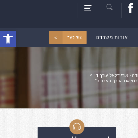
פתח סרגל
אודות משרדנו
צור קשר
דה - אורי דלאל עורך דין
>