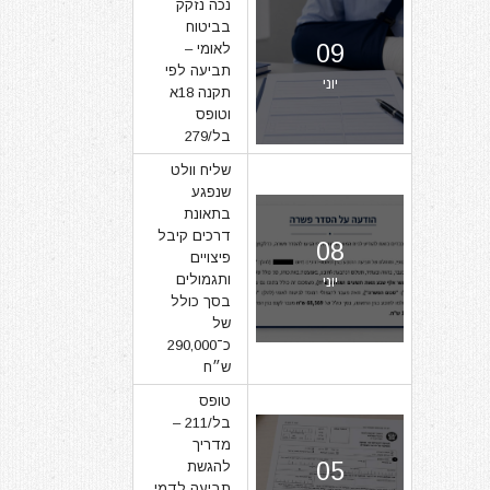
נכה נזקק
בביטוח
09
לאומי –
תביעה לפי
יוני
תקנה 18א
וטופס
בל/279
שליח וולט
שנפגע
בתאונת
דרכים קיבל
08
פיצויים
ותגמולים
יוני
בסך כולל
של
כ־290,000
ש״ח
טופס
בל/211 –
מדריך
05
להגשת
תביעה לדמי