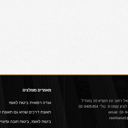
מאמרים מומלצים
עו"ד אורי דלאל רחוב עין הקורא 10 (מגדל
ועדה רפואית ביטוח לאומי
היובל) ראשון לציון קומה 9. טל': 03-9405454
תאונת דרכים שהיא גם תאונת ע
rashlanut
ביטוח לאומי, ביטוח חובה ופיצויי