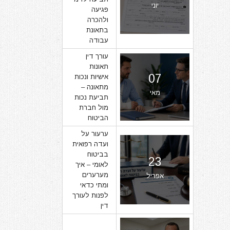
יוני
פגיעה
ולהכרה
בתאונת
עבודה
עורך דין
תאונות
07
אישיות ונכות
מתאונה –
מאי
תביעת נכות
מול חברת
הביטוח
ערעור על
ועדה רפואית
בביטוח
23
לאומי – איך
מערערים
אפריל
ומתי כדאי
לפנות לעורך
דין