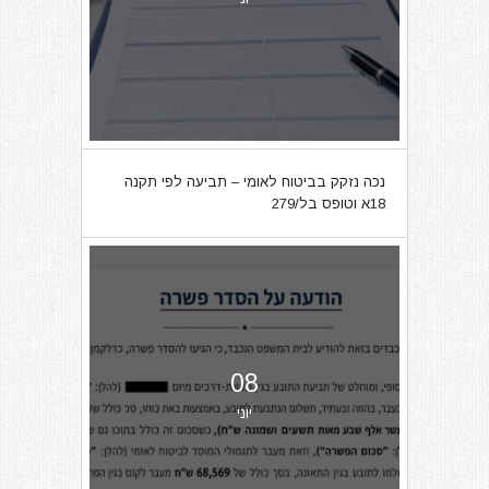
נכה נזקק בביטוח לאומי – תביעה לפי תקנה
18א וטופס בל/279
08
יוני