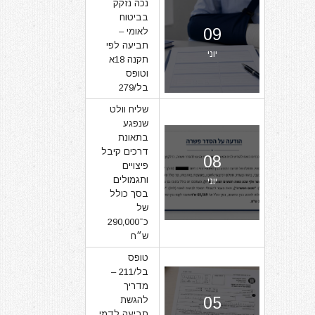
נכה נזקק
בביטוח
09
לאומי –
תביעה לפי
יוני
תקנה 18א
וטופס
בל/279
שליח וולט
שנפגע
בתאונת
דרכים קיבל
08
פיצויים
ותגמולים
יוני
בסך כולל
של
כ־290,000
ש״ח
טופס
בל/211 –
מדריך
05
להגשת
תביעה לדמי