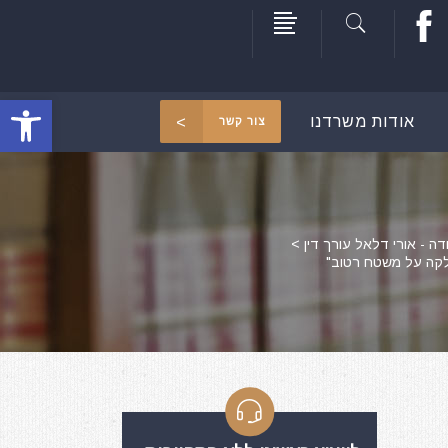
פתח סרגל
אודות משרדנו
צור קשר
דה - אורי דלאל עורך דין
>