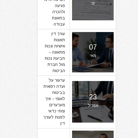
יוני
פגיעה
ולהכרה
בתאונת
עבודה
עורך דין
תאונות
07
אישיות ונכות
מתאונה –
מאי
תביעת נכות
מול חברת
הביטוח
ערעור על
ועדה רפואית
בביטוח
23
לאומי – איך
מערערים
אפריל
ומתי כדאי
לפנות לעורך
דין