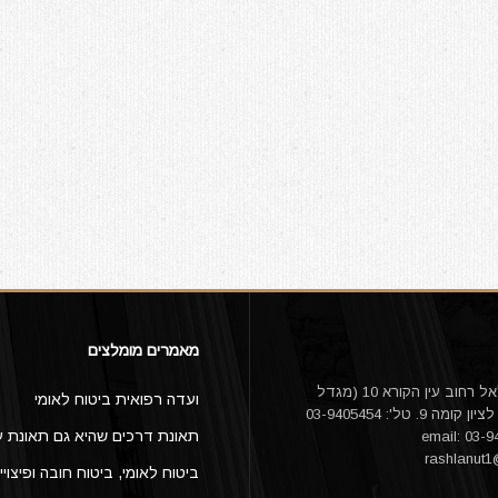
מאמרים מומלצים
עו"ד אורי דלאל רחוב עין הקורא 10 (מגדל
ועדה רפואית ביטוח לאומי
היובל) ראשון לציון קומה 9. טל': 03-9405454
תאונת דרכים שהיא גם תאונת ע
rashlanut
ביטוח לאומי, ביטוח חובה ופיצויי