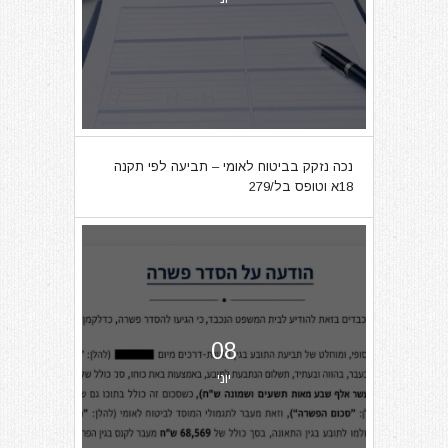
נכה נזקק בביטוח לאומי – תביעה לפי תקנה
18א וטופס בל/279
08
יוני