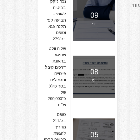
נכה נזקק
וחי
בביטוח
09
לאומי –
תביעה לפי
יוני
תקנה 18א
וטופס
בל/279
שליח וולט
שנפגע
בתאונת
דרכים קיבל
08
פיצויים
ותגמולים
יוני
בסך כולל
של
כ־290,000
ש״ח
טופס
בל/211 –
מדריך
05
להגשת
תביעה לדמי