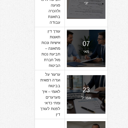
יוני
פגיעה
ולהכרה
בתאונת
עבודה
עורך דין
תאונות
07
אישיות ונכות
מתאונה –
מאי
תביעת נכות
מול חברת
הביטוח
ערעור על
ועדה רפואית
בביטוח
23
לאומי – איך
מערערים
אפריל
ומתי כדאי
לפנות לעורך
דין