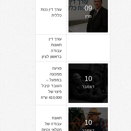
09
עורך דין נכות
כללית
מרץ
עורך דין
תאונות
07
עבודה
בראשון לציון
מרץ
פגיעה
ממכונה
10
במפעל –
העובד קיבל
דצמבר
פיצוי של
410,000 ש"ח
תאונת
10
עבודה של
חקלאי זכויות
דצמבר