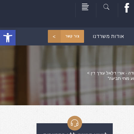
פתח סרגל
אודות משרדנו
צור קשר
דה - אורי דלאל עורך דין
>