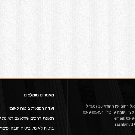
מאמרים מומלצים
עו"ד אורי דלאל רחוב עין הקורא 10 (מגדל
ועדה רפואית ביטוח לאומי
היובל) ראשון לציון קומה 9. טל': 03-9405454
תאונת דרכים שהיא גם תאונת ע
rashlanut
ביטוח לאומי, ביטוח חובה ופיצויי