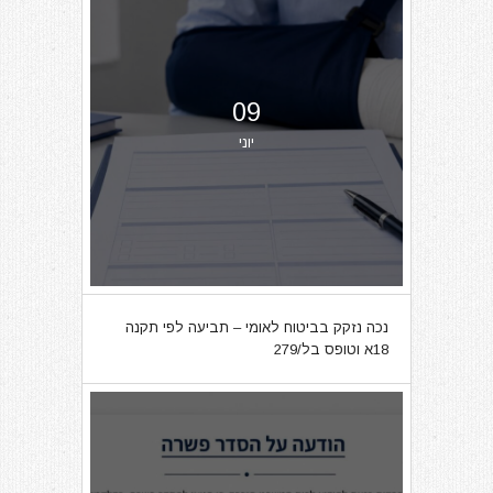
09
יוני
נכה נזקק בביטוח לאומי – תביעה לפי תקנה
18א וטופס בל/279