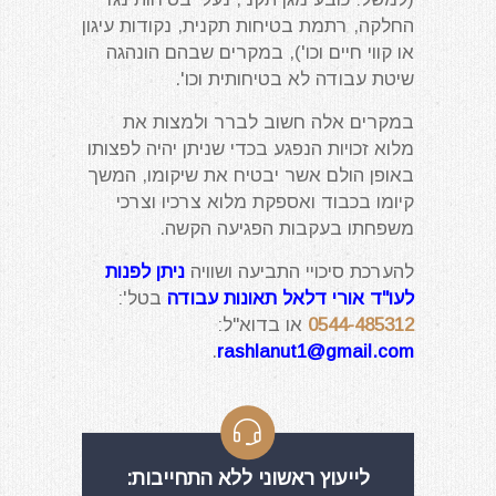
החלקה, רתמת בטיחות תקנית, נקודות עיגון
או קווי חיים וכו'), במקרים שבהם הונהגה
שיטת עבודה לא בטיחותית וכו'.
במקרים אלה חשוב לברר ולמצות את
מלוא זכויות הנפגע בכדי שניתן יהיה לפצותו
באופן הולם אשר יבטיח את שיקומו, המשך
קיומו בכבוד ואספקת מלוא צרכיו וצרכי
משפחתו בעקבות הפגיעה הקשה.
להערכת סיכויי התביעה ושוויה
ניתן לפנות
לעו"ד אורי דלאל תאונות עבודה
בטל':
0544-485312
או בדוא"ל:
.
rashlanut1@gmail.com
לייעוץ ראשוני ללא התחייבות: