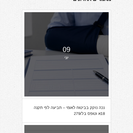
09
יוני
נכה נזקק בביטוח לאומי – תביעה לפי תקנה
18א וטופס בל/279