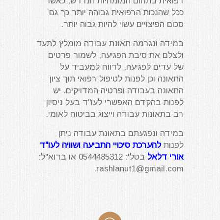
רפואית בתחום המומחיות הנדרש, כאשר
ככל שהנכות הרפואית גבוהה יותר כך גם
סכום הפיצויים עשוי להיות גבוה יותר.
במידה ונגרמה תאונת עבודה מומלץ לתעד
ולצלם את סיבת הפגיעה, לשמור פרטים
של עדים לפגיעה, לדווח למעביד על
התאונה וכן לפנות לטיפול רפואי תוך ציון
התאונה בעבודה ופרטיה המדויקים. יש
לפנות בהקדם האפשרי לעו"ד בעל ניסיון
רב בתאונות עבודה וייצוג בביטוח לאומי.
במידה ונפגעתם בתאונת עבודה ניתן
לפנות
להערכת סיכויי התביעה ושוויה לעו"ד
אורי דלאל
בטל': 0544485312 או בדוא"ל:
.
rashlanut1@gmail.com