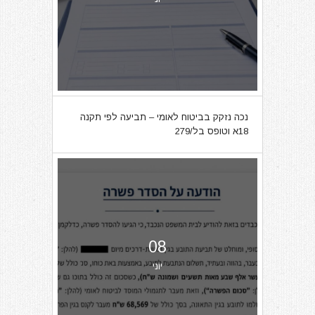
נכה נזקק בביטוח לאומי – תביעה לפי תקנה
18א וטופס בל/279
08
יוני