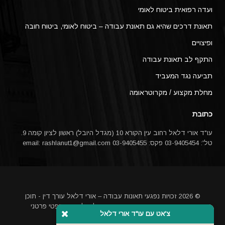
ועדה רפואית ביטוח לאומי
תאונת דרכים שהיא גם תאונת עבודה – ביטוח לאומי, ביטוח חובה
ופיצויים
התקף לב תאונת עבודה
תביעה נגד המעביד
מחלת מקצוע / מקרוטראומה
כתובת
עו"ד אורי דלאל רחוב עין הקורא 10 (מגדל היובל) ראשון לציון קומה 9.
טל': 03-9405454 פקס: 03-9405455 email:
rashlanut1@gmail.com
© 2026 זכויות נפגעי תאונות עבודה – אורי דלאל עורך דין - תוכן
האתר אינו מהווה ייעוץ משפטי או תחליף לייעוץ משפטי פרטני
צ'אט עם עו"ד אורי דלאל
באמצעות עורך דין