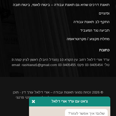
תאונת דרכים שהיא גם תאונת עבודה – ביטוח לאומי, ביטוח חובה
ופיצויים
התקף לב תאונת עבודה
תביעה נגד המעביד
מחלת מקצוע / מקרוטראומה
כתובת
עו"ד אורי דלאל רחוב עין הקורא 10 (מגדל היובל) ראשון לציון קומה 9.
טל': 03-9405454 פקס: 03-9405455 email:
rashlanut1@gmail.com
© 2026 זכויות נפגעי תאונות עבודה – אורי דלאל עורך דין - תוכן
האתר אינו מהווה ייעוץ משפטי או תחליף לייעוץ משפטי פרטני
צ'אט עם עו"ד אורי דלאל
באמצעות עורך דין
מקדם אתרים בגוגל
שלום! איך אפשר לעזור?