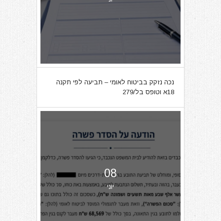
נכה נזקק בביטוח לאומי – תביעה לפי תקנה
18א וטופס בל/279
08
יוני