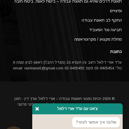
תאונת דרכים שהיא גם תאונת עבודה – ביטוח לאומי, ביטוח חובה
ופיצויים
התקף לב תאונת עבודה
תביעה נגד המעביד
מחלת מקצוע / מקרוטראומה
כתובת
עו"ד אורי דלאל רחוב עין הקורא 10 (מגדל היובל) ראשון לציון קומה 9.
טל': 03-9405454 פקס: 03-9405455 email:
rashlanut1@gmail.com
© 2026 זכויות נפגעי תאונות עבודה – אורי דלאל עורך דין - תוכן
האתר אינו מהווה ייעוץ משפטי או תחליף לייעוץ משפטי פרטני
צ'אט עם עו"ד אורי דלאל
באמצעות עורך דין
מקדם אתרים בגוגל
שלום! איך אפשר לעזור?