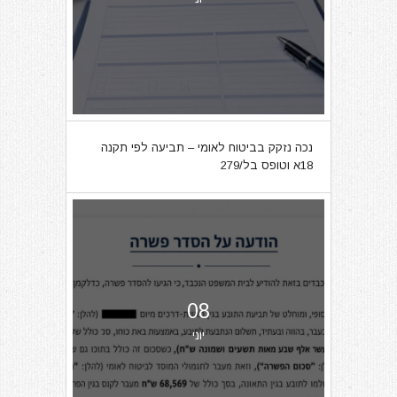
נכה נזקק בביטוח לאומי – תביעה לפי תקנה
18א וטופס בל/279
08
יוני