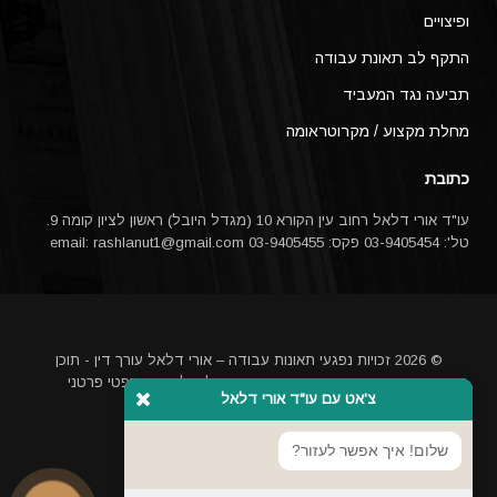
ופיצויים
התקף לב תאונת עבודה
תביעה נגד המעביד
מחלת מקצוע / מקרוטראומה
כתובת
עו"ד אורי דלאל רחוב עין הקורא 10 (מגדל היובל) ראשון לציון קומה 9.
טל': 03-9405454 פקס: 03-9405455 email:
rashlanut1@gmail.com
© 2026 זכויות נפגעי תאונות עבודה – אורי דלאל עורך דין - תוכן
האתר אינו מהווה ייעוץ משפטי או תחליף לייעוץ משפטי פרטני
צ'אט עם עו"ד אורי דלאל
באמצעות עורך דין
מקדם אתרים בגוגל
שלום! איך אפשר לעזור?