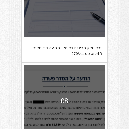
נכה נזקק בביטוח לאומי – תביעה לפי תקנה
18א וטופס בל/279
08
יוני