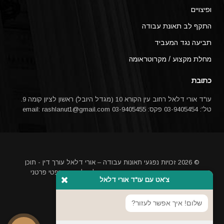
ופיצויים
התקף לב תאונת עבודה
תביעה נגד המעביד
מחלת מקצוע / מקרוטראומה
כתובת
עו"ד אורי דלאל רחוב עין הקורא 10 (מגדל היובל) ראשון לציון קומה 9.
טל': 03-9405454 פקס: 03-9405455 email:
rashlanut1@gmail.com
© 2026 זכויות נפגעי תאונות עבודה – אורי דלאל עורך דין - תוכן
האתר אינו מהווה ייעוץ משפטי או תחליף לייעוץ משפטי פרטני
צ'אט עם עו"ד אורי דלאל
באמצעות עורך דין
מקדם אתרים בגוגל
שלום! איך אפשר לעזור?