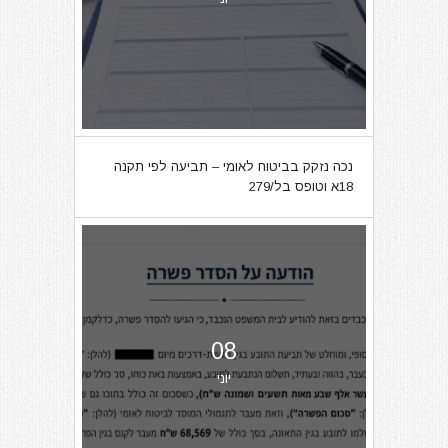
נכה נזקק בביטוח לאומי – תביעה לפי תקנה
18א וטופס בל/279
08
יוני