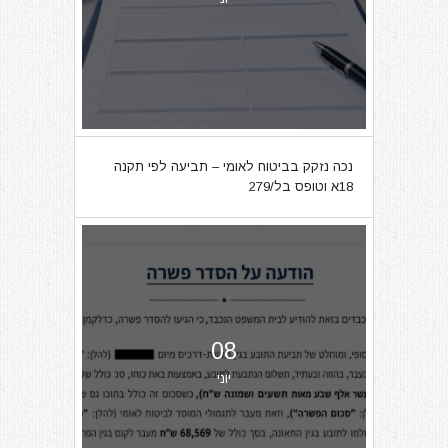
נכה נזקק בביטוח לאומי – תביעה לפי תקנה
18א וטופס בל/279
08
יוני