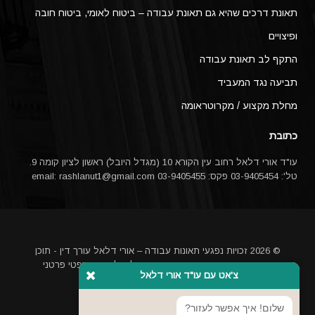
תאונת דרכים שהיא גם תאונת עבודה – ביטוח לאומי, ביטוח חובה
ופיצויים
התקף לב תאונת עבודה
תביעה נגד המעביד
מחלת מקצוע / מקרוטראומה
כתובת
עו"ד אורי דלאל רחוב עין הקורא 10 (מגדל היובל) ראשון לציון קומה 9.
טל': 03-9405454 פקס: 03-9405455 email:
rashlanut1@gmail.com
© 2026 זכויות נפגעי תאונות עבודה – אורי דלאל עורך דין - תוכן
האתר אינו מהווה ייעוץ משפטי או תחליף לייעוץ משפטי פרטני
צ'אט עם עו"ד אורי דלאל
באמצעות עורך דין
מקדם אתרים בגוגל
שלום! איך אפשר לעזור?