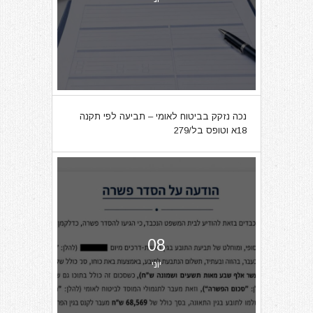
נכה נזקק בביטוח לאומי – תביעה לפי תקנה
18א וטופס בל/279
08
יוני