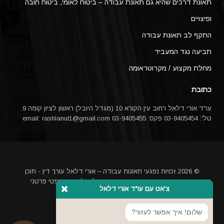
תאונת דרכים שהיא גם תאונת עבודה – ביטוח לאומי, ביטוח חובה
ופיצויים
התקף לב תאונת עבודה
תביעה נגד המעביד
מחלת מקצוע / מקרוטראומה
כתובת
עו"ד אורי דלאל רחוב עין הקורא 10 (מגדל היובל) ראשון לציון קומה 9.
טל': 03-9405454 פקס: 03-9405455 email:
rashlanut1@gmail.com
© 2026 זכויות נפגעי תאונות עבודה – אורי דלאל עורך דין - תוכן
האתר אינו מהווה ייעוץ משפטי או תחליף לייעוץ משפטי פרטני
צ'אט עם עו"ד אורי דלאל
באמצעות עורך דין
מקדם אתרים בגוגל
שלום! איך אפשר לעזור?