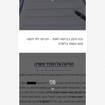
נכה נזקק בביטוח לאומי – תביעה לפי תקנה
18א וטופס בל/279
08
יוני