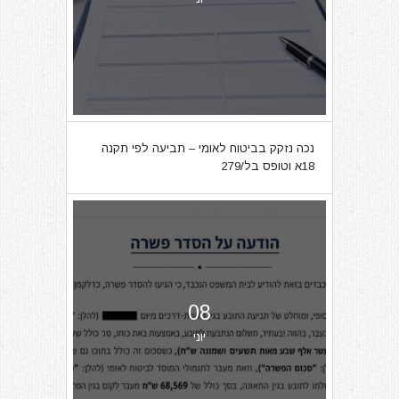
נכה נזקק בביטוח לאומי – תביעה לפי תקנה
18א וטופס בל/279
08
יוני