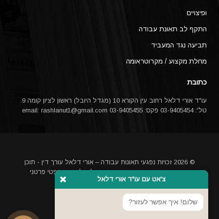
ופיצויים
התקף לב תאונת עבודה
תביעה נגד המעביד
מחלת מקצוע / מקרוטראומה
כתובת
עו"ד אורי דלאל רחוב עין הקורא 10 (מגדל היובל) ראשון לציון קומה 9.
טל': 03-9405454 פקס: 03-9405455 email:
rashlanut1@gmail.com
© 2026 זכויות נפגעי תאונות עבודה – אורי דלאל עורך דין - תוכן
האתר אינו מהווה ייעוץ משפטי או תחליף לייעוץ משפטי פרטני
צ'אט עם עו"ד אורי דלאל
באמצעות עורך דין
מקדם אתרים בגוגל
שלום! איך אפשר לעזור?