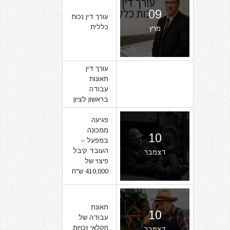
09
עורך דין נכות
כללית
מרץ
עורך דין
תאונות
07
עבודה
בראשון לציון
מרץ
פגיעה
ממכונה
10
במפעל –
העובד קיבל
דצמבר
פיצוי של
410,000 ש"ח
תאונת
10
עבודה של
חקלאי זכויות
דצמבר