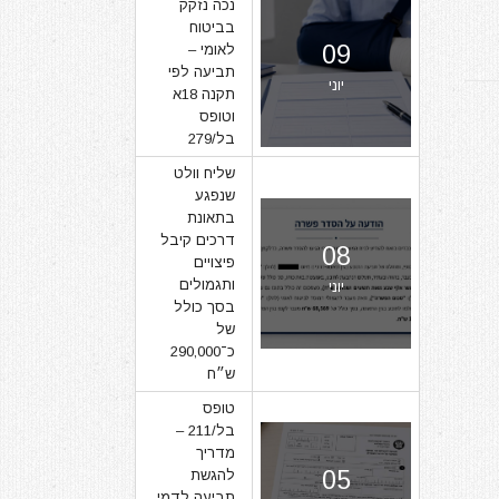
נכה נזקק
בביטוח
09
לאומי –
תביעה לפי
יוני
תקנה 18א
וטופס
בל/279
שליח וולט
שנפגע
בתאונת
דרכים קיבל
08
פיצויים
ותגמולים
יוני
בסך כולל
של
כ־290,000
ש״ח
טופס
בל/211 –
מדריך
05
להגשת
תביעה לדמי