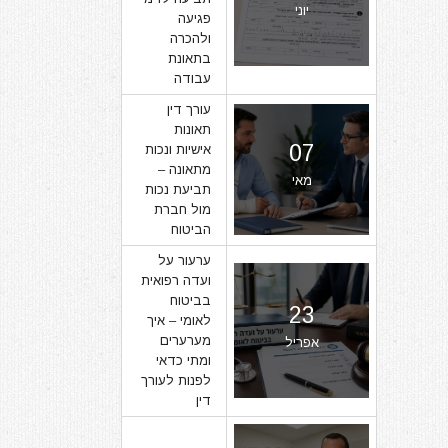
יוני
פגיעה
ולהכרה
בתאונת
עבודה
עורך דין
תאונות
07
אישיות ונכות
מתאונה –
מאי
תביעת נכות
מול חברת
הביטוח
ערעור על
ועדה רפואית
בביטוח
23
לאומי – איך
מערערים
אפריל
ומתי כדאי
לפנות לעורך
דין