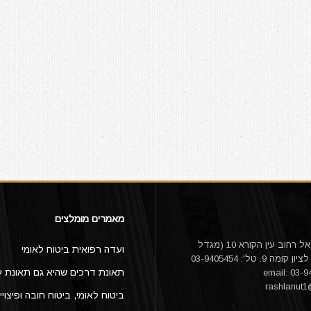
מאמרים מומלצים
עו"ד אורי דלאל רחוב עין הקורא 10 (מגדל
ועדה רפואית ביטוח לאומי
היובל) ראשון לציון קומה 9. טל': 03-9405454
תאונת דרכים שהיא גם תאונת ע
rashlanut
ביטוח לאומי, ביטוח חובה ופיצויי