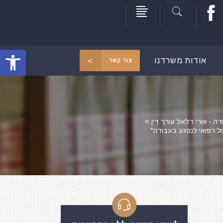
פתח סרגל
אודות משרדנו
צור קשר
דה - אורי דלאל עורך דין
>