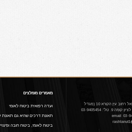
מאמרים מומלצים
עו"ד אורי דלאל רחוב עין הקורא 10 (מגדל
ועדה רפואית ביטוח לאומי
היובל) ראשון לציון קומה 9. טל': 03-9405454
תאונת דרכים שהיא גם תאונת ע
rashlanut
ביטוח לאומי, ביטוח חובה ופיצויי