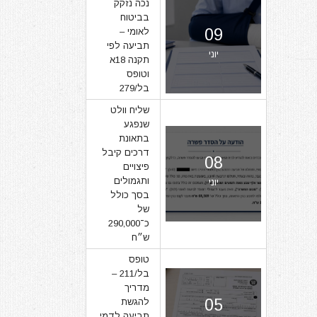
נכה נזקק
בביטוח
09
לאומי –
תביעה לפי
יוני
תקנה 18א
וטופס
בל/279
שליח וולט
שנפגע
בתאונת
דרכים קיבל
08
פיצויים
ותגמולים
יוני
בסך כולל
של
כ־290,000
ש״ח
טופס
בל/211 –
מדריך
05
להגשת
תביעה לדמי