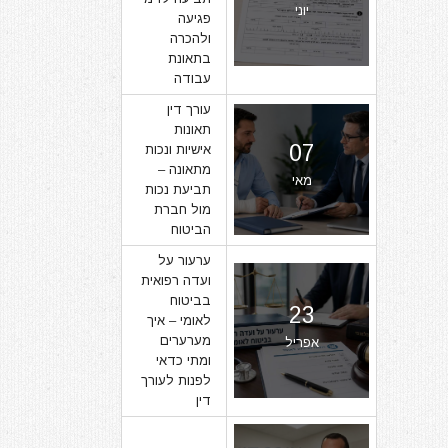
יוני
פגיעה
ולהכרה
בתאונת
עבודה
עורך דין
תאונות
07
אישיות ונכות
מתאונה –
מאי
תביעת נכות
מול חברת
הביטוח
ערעור על
ועדה רפואית
בביטוח
23
לאומי – איך
מערערים
אפריל
ומתי כדאי
לפנות לעורך
דין