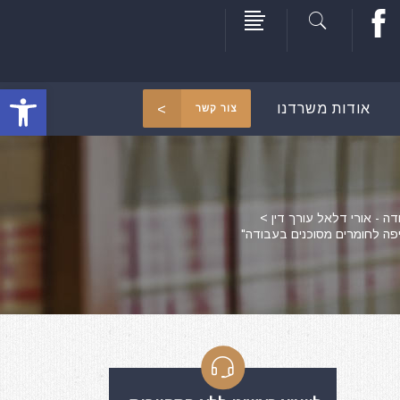
פתח סרגל
אודות משרדנו
צור קשר
דה - אורי דלאל עורך דין
>