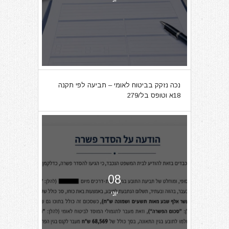
נכה נזקק בביטוח לאומי – תביעה לפי תקנה
18א וטופס בל/279
08
יוני