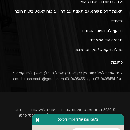
ועדה רפואית ביטוח לאומי
תאונת דרכים שהיא גם תאונת עבודה – ביטוח לאומי, ביטוח חובה
ופיצויים
התקף לב תאונת עבודה
תביעה נגד המעביד
מחלת מקצוע / מקרוטראומה
כתובת
עו"ד אורי דלאל רחוב עין הקורא 10 (מגדל היובל) ראשון לציון קומה 9.
טל': 03-9405454 פקס: 03-9405455 email:
rashlanut1@gmail.com
© 2026 זכויות נפגעי תאונות עבודה – אורי דלאל עורך דין - תוכן
האתר אינו מהווה ייעוץ משפטי או תחליף לייעוץ משפטי פרטני
צ'אט עם עו"ד אורי דלאל
באמצעות עורך דין
מקדם אתרים בגוגל