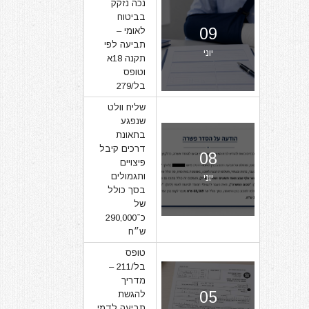
נכה נזקק
בביטוח
09
לאומי –
תביעה לפי
יוני
תקנה 18א
וטופס
בל/279
שליח וולט
שנפגע
בתאונת
דרכים קיבל
08
פיצויים
ותגמולים
יוני
בסך כולל
של
כ־290,000
ש״ח
טופס
בל/211 –
מדריך
05
להגשת
תביעה לדמי