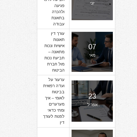
יוני
פגיעה
ולהכרה
בתאונת
עבודה
עורך דין
תאונות
07
אישיות ונכות
מתאונה –
מאי
תביעת נכות
מול חברת
הביטוח
ערעור על
ועדה רפואית
בביטוח
23
לאומי – איך
מערערים
אפריל
ומתי כדאי
לפנות לעורך
דין