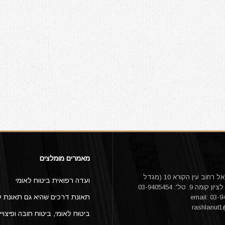
מאמרים מומלצים
עו"ד אורי דלאל רחוב עין הקורא 10 (מגדל
ועדה רפואית ביטוח לאומי
היובל) ראשון לציון קומה 9. טל': 03-9405454
תאונת דרכים שהיא גם תאונת ע
rashlanut
ביטוח לאומי, ביטוח חובה ופיצויי