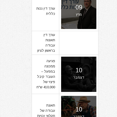
09
עורך דין נכות
כללית
מרץ
עורך דין
תאונות
07
עבודה
בראשון לציון
מרץ
פגיעה
ממכונה
10
במפעל –
העובד קיבל
דצמבר
פיצוי של
410,000 ש"ח
תאונת
10
עבודה של
חקלאי זכויות
דצמבר