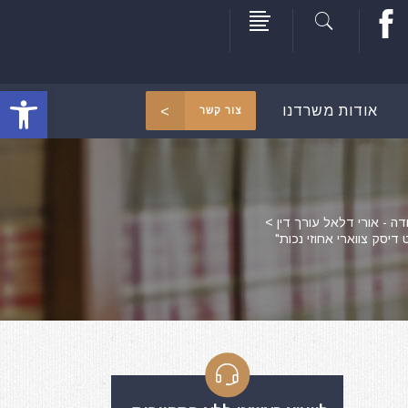
פתח סרגל
אודות משרדנו
צור קשר
דה - אורי דלאל עורך דין
>