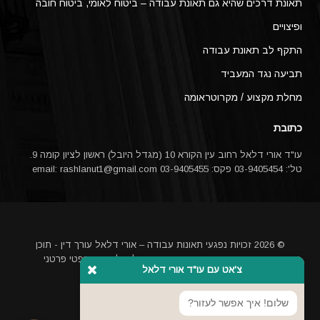
תאונת דרכים שהיא גם תאונת עבודה – ביטוח לאומי, ביטוח חובה
ופיצויים
התקף לב תאונת עבודה
תביעה נגד המעביד
מחלת מקצוע / מקרוטראומה
כתובת
עו"ד אורי דלאל רחוב עין הקורא 10 (מגדל היובל) ראשון לציון קומה 9.
טל': 03-9405454 פקס: 03-9405455 email:
rashlanut1@gmail.com
© 2026 זכויות נפגעי תאונות עבודה – אורי דלאל עורך דין - תוכן
האתר אינו מהווה ייעוץ משפטי או תחליף לייעוץ משפטי פרטני
צ'אט עם עו"ד אורי דלאל
באמצעות עורך דין
מקדם אתרים בגוגל
שלום! איך אפשר לעזור?