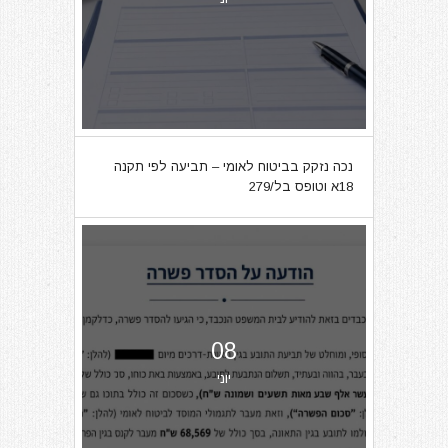
נכה נזקק בביטוח לאומי – תביעה לפי תקנה
18א וטופס בל/279
08
יוני