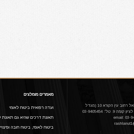
מאמרים מומלצים
עו"ד אורי דלאל רחוב עין הקורא 10 (מגדל
ועדה רפואית ביטוח לאומי
היובל) ראשון לציון קומה 9. טל': 03-9405454
תאונת דרכים שהיא גם תאונת ע
rashlanut
ביטוח לאומי, ביטוח חובה ופיצויי