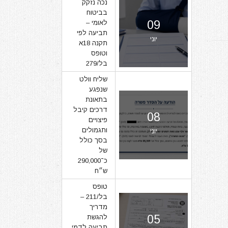
נכה נזקק
בביטוח
09
לאומי –
תביעה לפי
יוני
תקנה 18א
וטופס
בל/279
שליח וולט
שנפגע
בתאונת
דרכים קיבל
08
פיצויים
ותגמולים
יוני
בסך כולל
של
כ־290,000
ש״ח
טופס
בל/211 –
מדריך
05
להגשת
תביעה לדמי