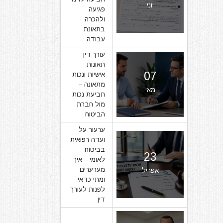
יוני
פגיעה
ולהכרה
בתאונת
עבודה
עורך דין
תאונות
07
אישיות ונכות
מתאונה –
מאי
תביעת נכות
מול חברת
הביטוח
ערעור על
ועדה רפואית
בביטוח
23
לאומי – איך
מערערים
אפריל
ומתי כדאי
לפנות לעורך
דין