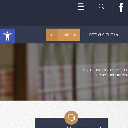
פתח סרגל
אודות משרדנו
צור קשר
דה - אורי דלאל עורך דין
>