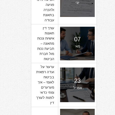
יוני
פגיעה
ולהכרה
בתאונת
עבודה
עורך דין
תאונות
07
אישיות ונכות
מתאונה –
מאי
תביעת נכות
מול חברת
הביטוח
ערעור על
ועדה רפואית
בביטוח
23
לאומי – איך
מערערים
אפריל
ומתי כדאי
לפנות לעורך
דין