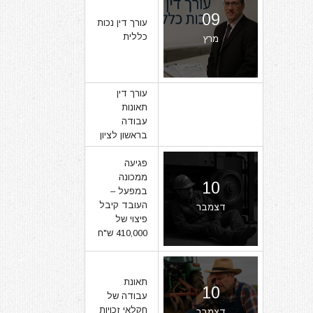
09
עורך דין נכות
כללית
מרץ
עורך דין
תאונות
07
עבודה
בראשון לציון
מרץ
פגיעה
ממכונה
10
במפעל –
העובד קיבל
דצמבר
פיצוי של
410,000 ש"ח
תאונת
10
עבודה של
חקלאי זכויות
דצמבר