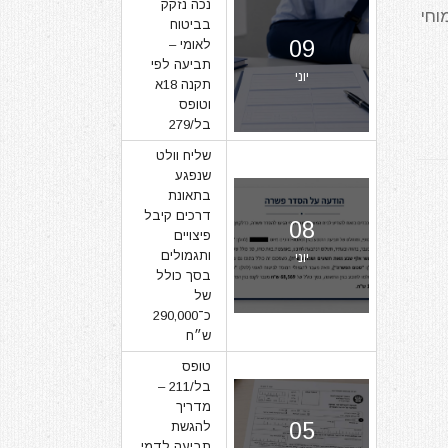
נכה נזקק
וחי
בביטוח
09
לאומי –
תביעה לפי
יוני
תקנה 18א
וטופס
בל/279
שליח וולט
שנפגע
בתאונת
דרכים קיבל
08
פיצויים
ותגמולים
יוני
בסך כולל
של
כ־290,000
ש״ח
טופס
בל/211 –
מדריך
05
להגשת
תביעה לדמי