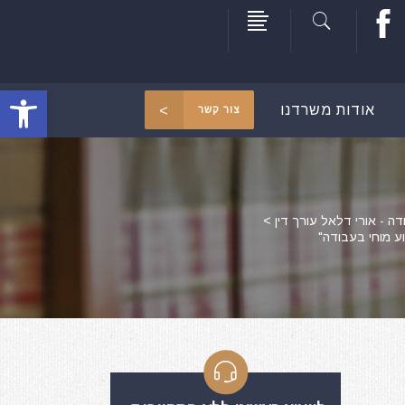
פתח סרגל
אודות משרדנו
צור קשר
דה - אורי דלאל עורך דין
>