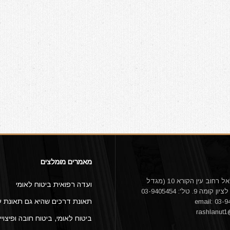
מאמרים מומלצים
עו"ד אורי דלאל רחוב עין הקורא 10 (מגדל
ועדה רפואית ביטוח לאומי
היובל) ראשון לציון קומה 9. טל': 03-9405454
תאונת דרכים שהיא גם תאונת ע
rashlanut
ביטוח לאומי, ביטוח חובה ופיצויי