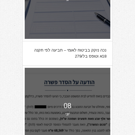
נכה נזקק בביטוח לאומי – תביעה לפי תקנה
18א וטופס בל/279
08
יוני