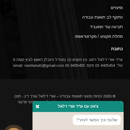
ופיצויים
התקף לב תאונת עבודה
תביעה נגד המעביד
מחלת מקצוע / מקרוטראומה
כתובת
עו"ד אורי דלאל רחוב עין הקורא 10 (מגדל היובל) ראשון לציון קומה 9.
טל': 03-9405454 פקס: 03-9405455 email:
rashlanut1@gmail.com
© 2026 זכויות נפגעי תאונות עבודה – אורי דלאל עורך דין - תוכן
האתר אינו מהווה ייעוץ משפטי או תחליף לייעוץ משפטי פרטני
צ'אט עם עו"ד אורי דלאל
באמצעות עורך דין
מקדם אתרים בגוגל
שלום! איך אפשר לעזור?