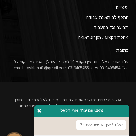
ופיצויים
התקף לב תאונת עבודה
תביעה נגד המעביד
מחלת מקצוע / מקרוטראומה
כתובת
עו"ד אורי דלאל רחוב עין הקורא 10 (מגדל היובל) ראשון לציון קומה 9.
טל': 03-9405454 פקס: 03-9405455 email:
rashlanut1@gmail.com
© 2026 זכויות נפגעי תאונות עבודה – אורי דלאל עורך דין - תוכן
האתר אינו מהווה ייעוץ משפטי או תחליף לייעוץ משפטי פרטני
צ'אט עם עו"ד אורי דלאל
באמצעות עורך דין
מקדם אתרים בגוגל
שלום! איך אפשר לעזור?