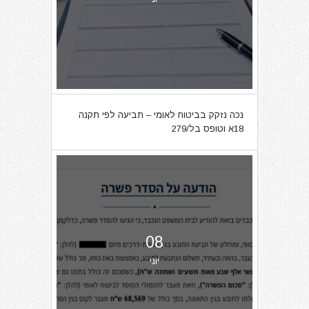
נכה נזקק בביטוח לאומי – תביעה לפי תקנה
18א וטופס בל/279
08
יוני