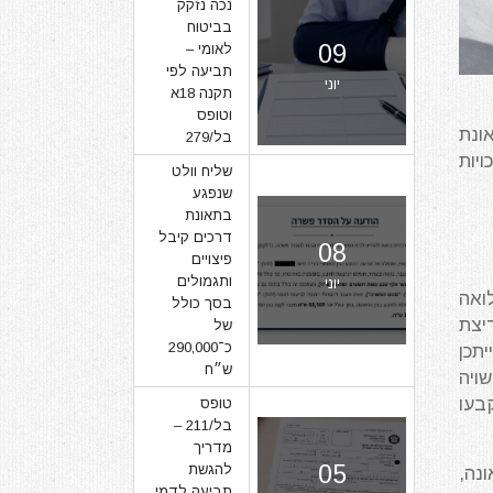
נכה נזקק
בביטוח
09
לאומי –
תביעה לפי
יוני
תקנה 18א
וטופס
ונת
בל/279
יות
שליח וולט
שנפגע
בתאונת
דרכים קיבל
08
פיצויים
ותגמולים
יוני
ואה
בסך כולל
יצת
של
כ־290,000
יתכן
ש״ח
ויה
בעו
טופס
בל/211 –
מדריך
05
להגשת
נה,
תביעה לדמי