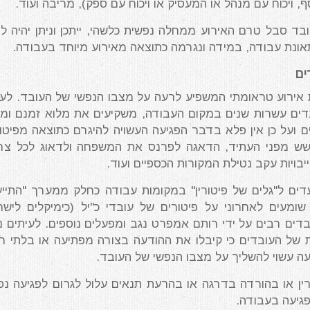
, ויכוח עם מנהל או המעסיק או ויכוח עם ספק), מריבה ועוד.
עובד סבל טרם האירוע ממחלה נפשית כלשהי, ייתכן וניתן יהיה לה
ונת עבודה, במידה ונגרמה כתוצאה מאירוע מיוחד בעבודה.
ים
ות אירוע טראומתי המשפיע לרעה על מצבו הנפשי של העובד. לעי
ים עשרות שנים במקום העבודה, משקיעים את מלוא זמנם ומ
ם ועל כן אין פלא בדבר הפגיעה העשויה להיגרם כתוצאה מפיטור
שש מפני העתיד, הדאגה לפרנס את המשפחה ולדאוג לכל צרכ
בויות עקב נטילת המקורות הכספיים ועוד.
ים ל"גלים של פיטורין" במקומות עבודה כחלק ממערך "התייע
שומעים לאחרוני על פיטורים של עובדי כ"יל (כימיקלים לישר
ובדים רבים על ידי רותם אמפרט נגב ומפעלים נוספים. לעיתים נל
ת של העובדים כי קיבלו את ההודעה בצורה מפתיעה או בלתי רא
ה עשוי להשליך על מצבו הנפשי של העובד.
ורין או בהורדה בדרגה או בהרעת תנאים עלול לגרום לפגיעה נפ
פגיעה בעבודה.