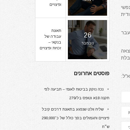
ופיצויים
פשי
דית
תאונת
עבר
26
עבודה של
בנקאי –
נובמבר
זכויות ופיצויים
צאה
בלת
פוסטים אחרונים
"ל:
נכה נזקק בביטוח לאומי – תביעה לפי
תקנה 18א וטופס בל/279
שליח וולט שנפגע בתאונת דרכים קיבל
פיצויים ותגמולים בסך כולל של כ־290,000
ש״ח