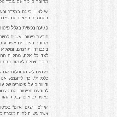
מדובר בויכוח עם עובד נוסף
יש לציין, כי גם במידה וה
בהחמרה במצבו הנפשי כתא
פגיעה נפשית בגלל פיטור
הודעת פיטורין עשויה להי
מדובר בעובדים אשר עובד
בעבודה, תורמים, ומשקיעי
לצד כל אלה, מתלווה הח
חוסר היכולת לעמוד בהתחיי
פעמים לא מבוטלות אנו עד
כלכלית". כך לדוגמא אנו 
ודיווחים על פיטורים של ע
להודעת הפיטורין גם טענו
כאשר גם אופן קבלת ההודע
יש לציין שגם "איום" בפיט
אשר עשויה להיות מוכרת כ