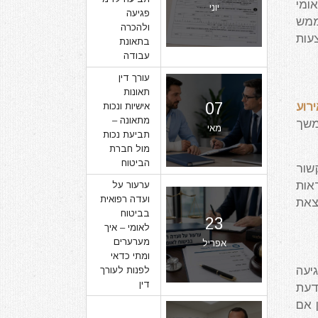
ומי
יוני
פגיעה
ממש
ולהכרה
עות
בתאונת
עבודה
עורך דין
תאונות
07
רוע
אישיות ונכות
מתאונה –
משך
מאי
תביעת נכות
מול חברת
הביטוח
שור
אות
ערעור על
ועדה רפואית
צאת
בביטוח
23
לאומי – איך
מערערים
אפריל
ומתי כדאי
יעה
לפנות לעורך
דין
דעת
 אם