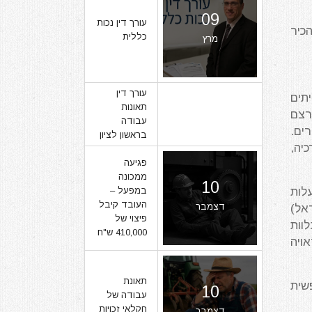
09
עורך דין נכות
כיר
כללית
מרץ
עורך דין
תים
תאונות
רצם
07
עבודה
ים.
בראשון לציון
מרץ
יה,
פגיעה
ממכונה
10
לות
במפעל –
העובד קיבל
דצמבר
אל)
פיצוי של
וות
410,000 ש"ח
ויה
תאונת
שית
10
עבודה של
חקלאי זכויות
דצמבר