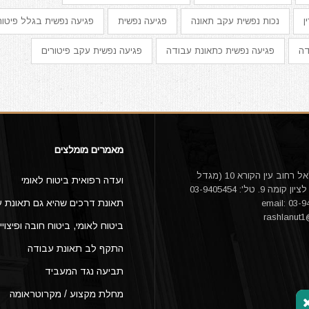
ן
נכות נפשית עקב תאונה
פגיעה נפשית
פגיעה נפשית בגלל פיטור
דה
פגיעה נפשית כתאונת עבודה
פגיעה נפשית עקב פיטורים
מאמרים מומלצים
עו"ד אורי דלאל רחוב עין הקורא 10 (מגדל
ועדה רפואית ביטוח לאומי
היובל) ראשון לציון קומה 9. טל': 03-9405454
תאונת דרכים שהיא גם תאונת ע
rashlanut
ביטוח לאומי, ביטוח חובה ופיצויי
התקף לב תאונת עבודה
תביעה נגד המעביד
מחלת מקצוע / מקרוטראומה