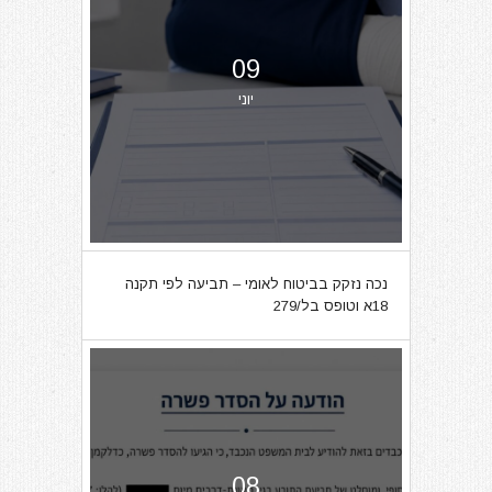
09
יוני
נכה נזקק בביטוח לאומי – תביעה לפי תקנה
18א וטופס בל/279
08