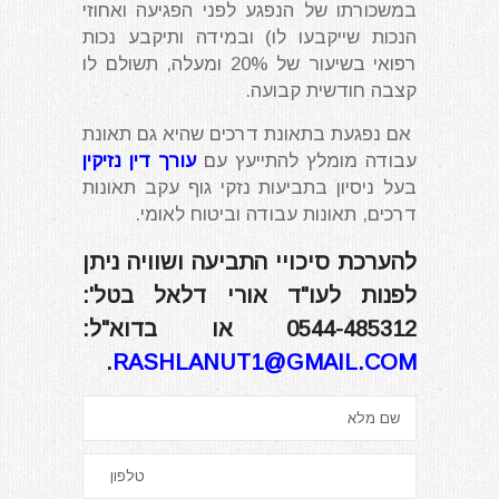
במשכורתו של הנפגע לפני הפגיעה ואחוזי
הנכות שייקבעו לו) ובמידה ותיקבע נכות
רפואי בשיעור של 20% ומעלה, תשולם לו
קצבה חודשית קבועה.
אם נפגעת בתאונת דרכים שהיא גם תאונת
עבודה מומלץ להתייעץ עם
עורך דין נזיקין
בעל ניסיון בתביעות נזקי גוף עקב תאונות
דרכים, תאונות עבודה וביטוח לאומי.
להערכת סיכויי התביעה ושוויה ניתן
לפנות לעו"ד
אורי דלאל
בטל':
0544-485312
או בדוא"ל:
.
RASHLANUT1@GMAIL.COM