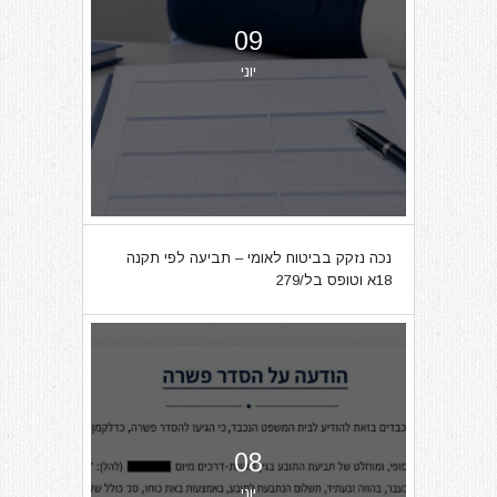
09
יוני
נכה נזקק בביטוח לאומי – תביעה לפי תקנה
18א וטופס בל/279
08
יוני