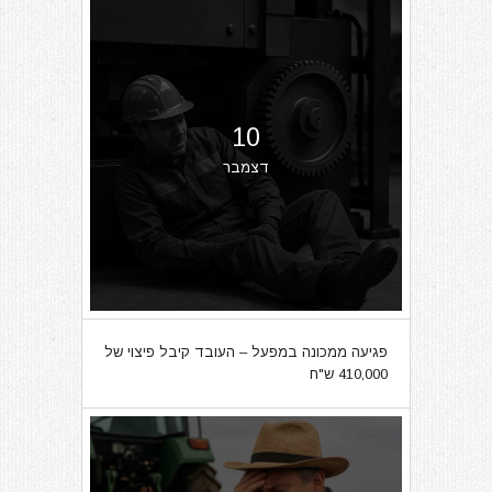
10
דצמבר
פגיעה ממכונה במפעל – העובד קיבל פיצוי של
410,000 ש"ח