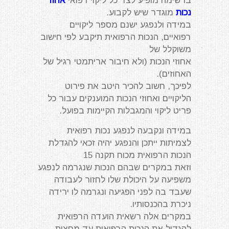
ברשימה מופיע לצד כל ליקוי רפואי
אחוז
נכות
מוגדר שיש לקבוע.
במידה ולנפגע ישנם מספר ליקויים
רפואיים, הנכות הרפואית תיקבע לפי חישוב
משוקלל של
אחוזי הנכות (ולא חיבור אריתמטי רגיל של
האחוזים).
לפיכך, חשוב להכיר היטב את פירוט
הליקויים ואחוזי הנכות המוענקים עבור כל
פריט ליקוי והמגבלות הקיימות בפועל.
במידה ונקבעה לנפגע נכות רפואית
לצמיתות ייתכן והנפגע יהיה זכאי להגדלת
הנכות הרפואית מכוח תקנה 15
וזאת במקרים שבהם הנכות שנגרמה לנפגע
משפיעה על היכולת שלו לחזור לעבודה
שעבד בה לפני הפגיעה ונגרמה לו ירידה
ניכרת בהכנסותיו.
במקרים אלה רשאית הועדה הרפואית
להגדיל את הנכות הרפואית עד מחצית